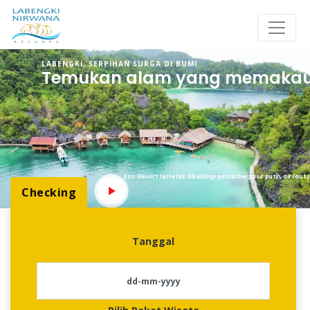
LABENGKI, SERPIHAN SURGA DI BUMI
Temukan alam yang memakau 
Eco-Resort terletak dikelilingi pantai berpasir putih, air lau
Checking
Tanggal