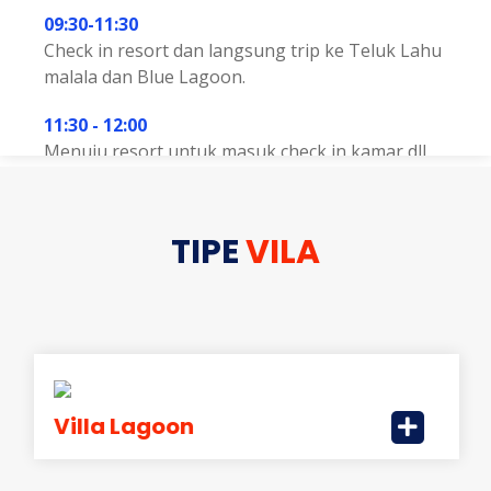
09:30-11:30
Check in resort dan langsung trip ke Teluk Lahu
malala dan Blue Lagoon.
11:30 - 12:00
Menuju resort untuk masuk check in kamar dll.
12:00-14:00
Makan siang dan istirahat.
TIPE
VILA
14:00 - 17:00
Keliling/tracking resort untuk melihat keindahan
alam view mirip Raja Ampat, Teluk Cinta, dan Flyi
ng Fox Sky Lounge, serta bersnorkeling dan mai
n kano di sekitar resort sambil menikmati snack
sore.
Villa Lagoon
17:00-19:00
Trip hari pertama selesai, selanjutnya acara beb
as/istirahat.