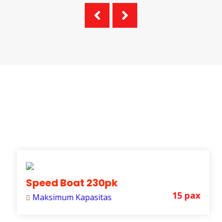
19:00 - Selesai
Makan malam dan lanjut acara malam bebas ata
u bersantai di dermaga dan restoran sambil meli
hat bintang-bintang dan ikan-ikan di sekitaran r
esort.
Hari ke-2
TRANSPORTASI
05:30-07:00
Tracking melalui Kimaboe Lagoon, Kimaboe Bea
ch, dan Kimaboe Rock untuk menikmati sunrise
(matahari terbit), dan menyaksikan panorama M
auwang 7 Wonders Island.
07:00-08:00
Sarapan pagi.
Speed Boat 230pk
08:00 - 10:30
15 pax
Maksimum Kapasitas
Berangkat menuju Pasir Panjang untuk bersnor
keling dan ke Pulau Labengki Kecil sambil meliha