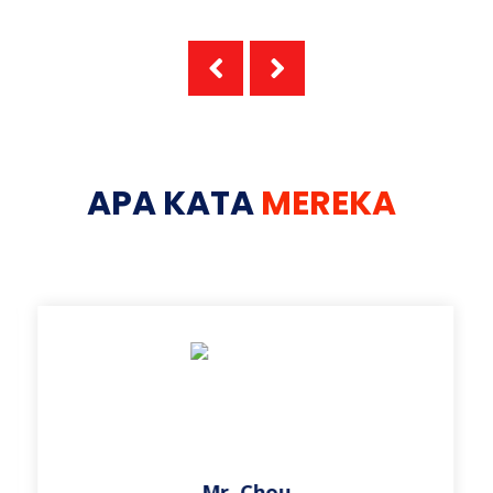
-
Berakhirlah perjalanan wisata bersama team La
bengki Nirwana Resort. Sampai bertemu di trip s
elanjutnya. Terima kasih...
-
*Note: Acara trip Labengki bisa saja berubah me
APA KATA
MEREKA
nyesuaikan dengan kondisi pasang surut air laut
Labengki dan cuaca.
Mr. Chou